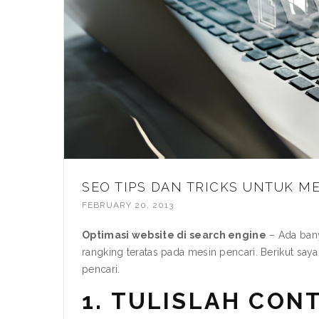
SEO TIPS DAN TRICKS UNTUK 
FEBRUARY 20, 2013
Optimasi website di search engine
– Ada bany
rangking teratas pada mesin pencari. Berikut 
pencari.
1. TULISLAH CO