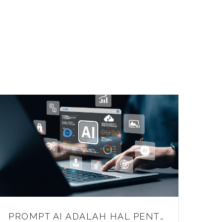
PROMPT AI ADALAH HAL PENTING, INI DEFINISI HINGGA FUNGSINYA!