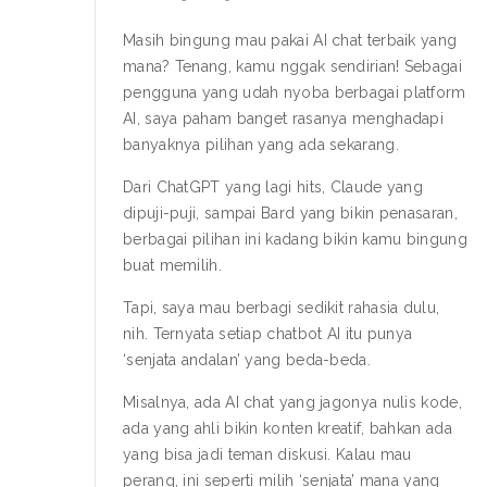
Masih bingung mau pakai
AI chat terbaik
yang
mana? Tenang, kamu nggak sendirian! Sebagai
pengguna yang udah nyoba berbagai platform
AI, saya paham banget rasanya menghadapi
banyaknya pilihan yang ada sekarang.
Dari ChatGPT yang lagi hits, Claude yang
dipuji-puji, sampai Bard yang bikin penasaran,
berbagai pilihan ini kadang bikin kamu bingung
buat memilih.
Tapi, saya mau berbagi sedikit rahasia dulu,
nih. Ternyata setiap chatbot AI itu punya
‘senjata andalan’ yang beda-beda.
Misalnya, ada AI chat yang jagonya nulis kode,
ada yang ahli bikin konten kreatif, bahkan ada
yang bisa jadi teman diskusi. Kalau mau
perang, ini seperti milih ‘senjata’ mana yang